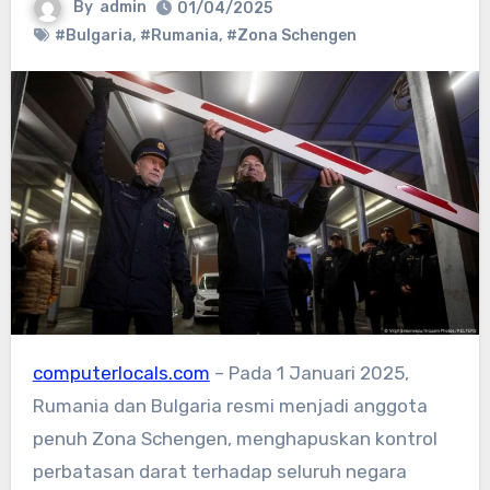
By
admin
01/04/2025
#Bulgaria
,
#Rumania
,
#Zona Schengen
computerlocals.com
– Pada 1 Januari 2025,
Rumania dan Bulgaria resmi menjadi anggota
penuh Zona Schengen, menghapuskan kontrol
perbatasan darat terhadap seluruh negara