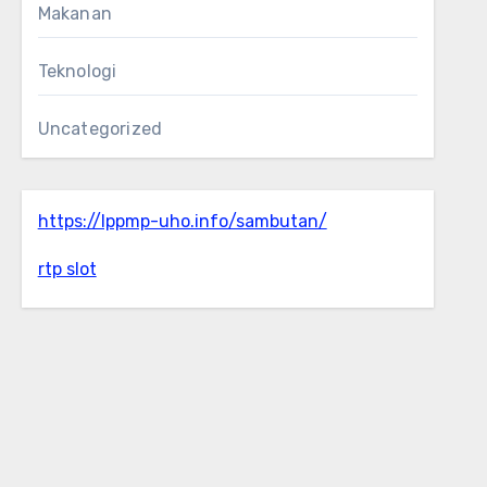
Makanan
Teknologi
Uncategorized
https://lppmp-uho.info/sambutan/
rtp slot