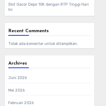
Slot Gacor Depo 10K dengan RTP Tinggi Hari
Ini
Recent Comments
Tidak ada komentar untuk ditampilkan.
Archives
Juni 2026
Mei 2026
Februari 2026