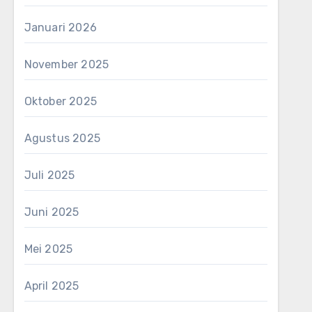
Januari 2026
November 2025
Oktober 2025
Agustus 2025
Juli 2025
Juni 2025
Mei 2025
April 2025