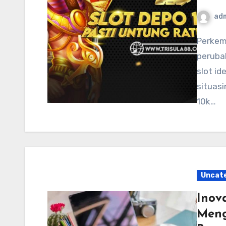
ad
Perkembangan dunia slot online terus mengalami
perubah
slot id
situasi
10k…
Uncat
Inov
Meng