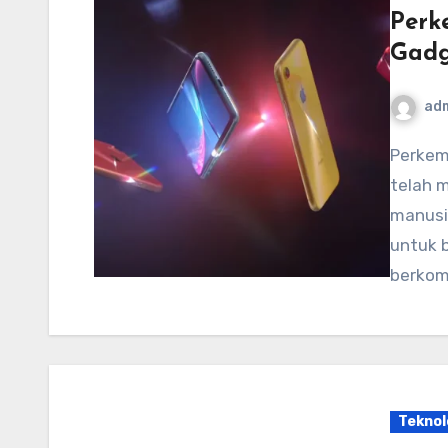
Perk
Gadg
ad
Perkembangan komputer dan gadget di casino online
telah 
manusia
untuk b
berkomu
Teknol