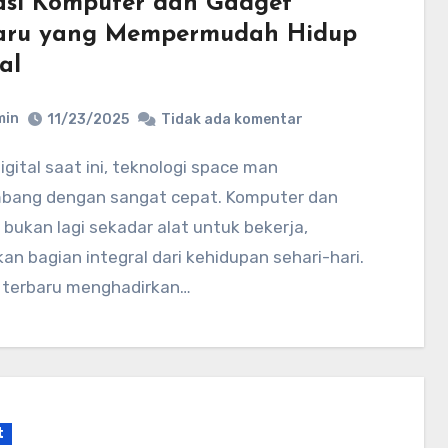
asi Komputer dan Gadget
aru yang Mempermudah Hidup
al
min
11/23/2025
Tidak ada komentar
bang dengan sangat cepat. Komputer dan
bukan lagi sekadar alat untuk bekerja,
an bagian integral dari kehidupan sehari-hari.
i terbaru menghadirkan…
t