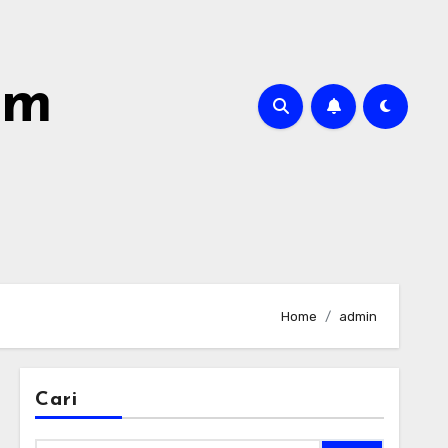
om
Home
admin
Cari