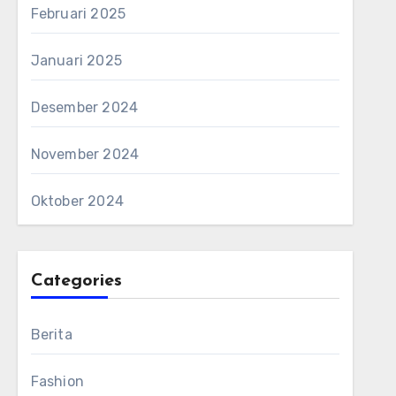
Februari 2025
Januari 2025
Desember 2024
November 2024
Oktober 2024
Categories
Berita
Fashion