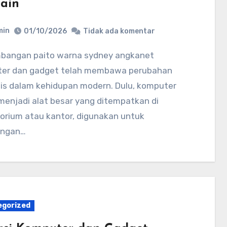
ain
min
01/10/2026
Tidak ada komentar
er dan gadget telah membawa perubahan
is dalam kehidupan modern. Dulu, komputer
menjadi alat besar yang ditempatkan di
torium atau kantor, digunakan untuk
ungan…
egorized