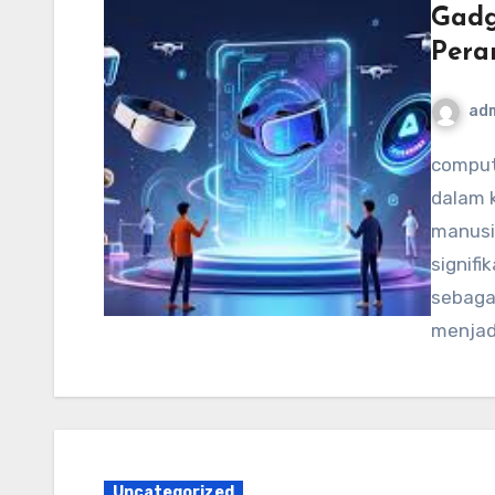
Gadg
Pera
ad
computerlocals.com – Perkembangan gadget canggih
dalam 
manusi
signifi
sebaga
menjad
Uncategorized