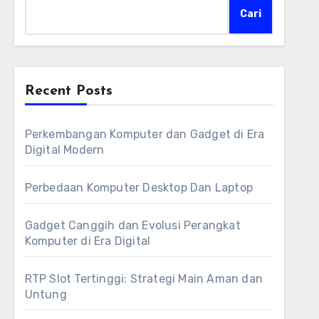
Cari
Recent Posts
Perkembangan Komputer dan Gadget di Era
Digital Modern
Perbedaan Komputer Desktop Dan Laptop
Gadget Canggih dan Evolusi Perangkat
Komputer di Era Digital
RTP Slot Tertinggi: Strategi Main Aman dan
Untung