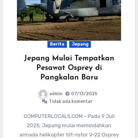
Berita
Jepang
Jepang Mulai Tempatkan
Pesawat Osprey di
Pangkalan Baru
admin
07/13/2025
Tidak ada komentar
COMPUTERLOCALS.COM – Pada 9 Juli
2025, Jepang mulai memindahkan
armada helikopter tilt-rotor V-22 Osprey