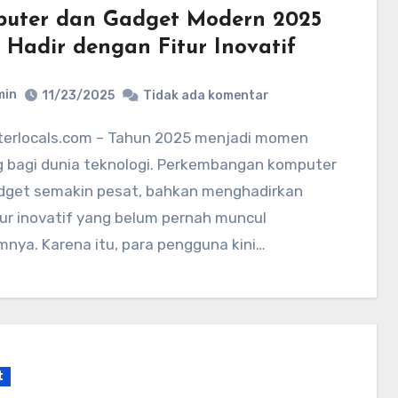
uter dan Gadget Modern 2025
 Hadir dengan Fitur Inovatif
min
11/23/2025
Tidak ada komentar
g bagi dunia teknologi. Perkembangan komputer
dget semakin pesat, bahkan menghadirkan
itur inovatif yang belum pernah muncul
nya. Karena itu, para pengguna kini…
t