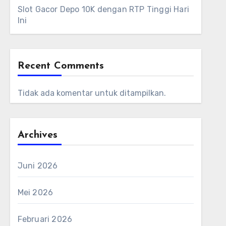
Slot Gacor Depo 10K dengan RTP Tinggi Hari
Ini
Recent Comments
Tidak ada komentar untuk ditampilkan.
Archives
Juni 2026
Mei 2026
Februari 2026