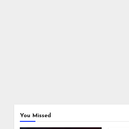
You Missed