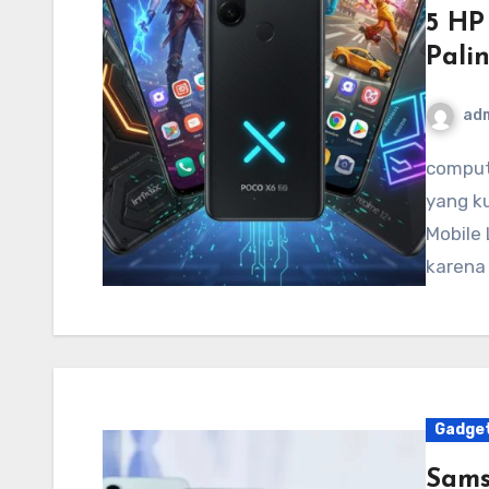
5 HP
Pali
ad
computerlocals.com – Bingung cari HP gaming 3 jutaan
yang ku
Mobile
karena 
Gadge
Sams