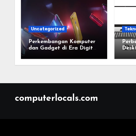
Uncategorized
Tekn
Perkembangan Komputer
Perb
dan Gadget di Era Digital
Desk
Modern
computerlocals.com