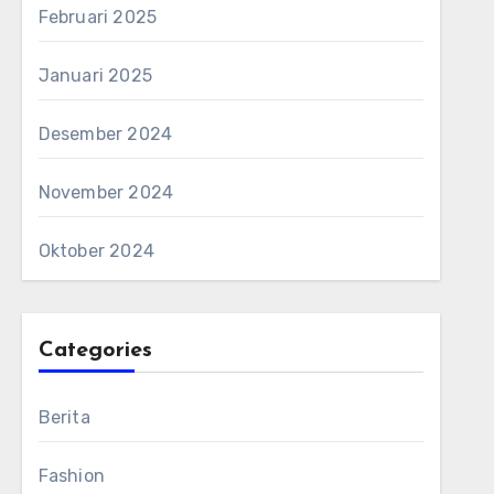
Februari 2025
Januari 2025
Desember 2024
November 2024
Oktober 2024
Categories
Berita
Fashion