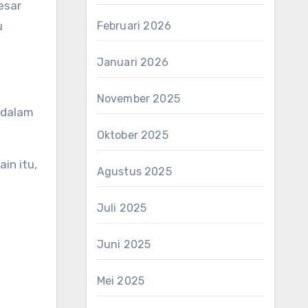
esar
u
Februari 2026
Januari 2026
November 2025
 dalam
Oktober 2025
in itu,
Agustus 2025
Juli 2025
Juni 2025
Mei 2025