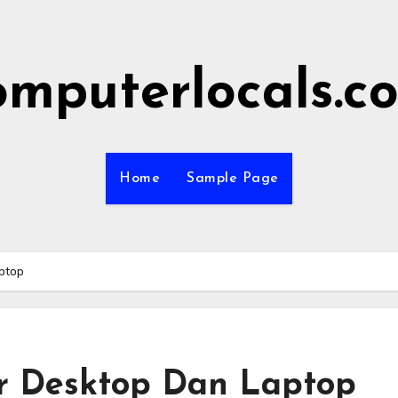
omputerlocals.c
Home
Sample Page
ptop
r Desktop Dan Laptop