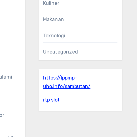
Kuliner
Makanan
Teknologi
Uncategorized
alami
https://lppmp-
uho.info/sambutan/
rtp slot
or