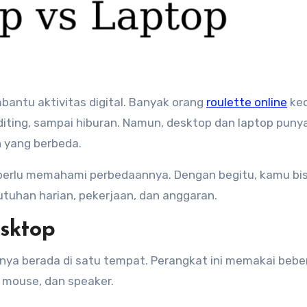
ntu aktivitas digital. Banyak orang
roulette online
ke
editing, sampai hiburan. Namun, desktop dan laptop puny
n yang berbeda.
 perlu memahami perbedaannya. Dengan begitu, kamu bi
tuhan harian, pekerjaan, dan anggaran.
sktop
ya berada di satu tempat. Perangkat ini memakai bebe
, mouse, dan speaker.