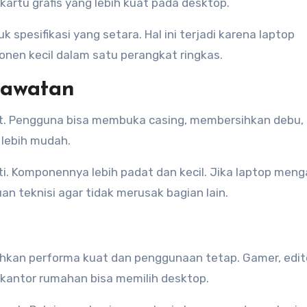
artu grafis yang lebih kuat pada desktop.
k spesifikasi yang setara. Hal ini terjadi karena laptop
onen kecil dalam satu perangkat ringkas.
rawatan
t. Pengguna bisa membuka casing, membersihkan debu,
lebih mudah.
. Komponennya lebih padat dan kecil. Jika laptop meng
 teknisi agar tidak merusak bagian lain.
kan performa kuat dan penggunaan tetap. Gamer, edit
a kantor rumahan bisa memilih desktop.