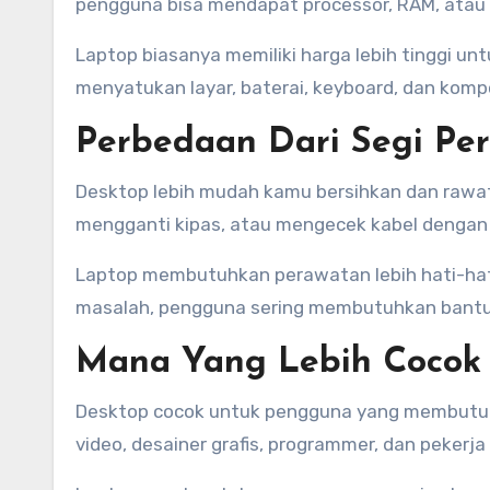
pengguna bisa mendapat processor, RAM, atau k
Laptop biasanya memiliki harga lebih tinggi untu
menyatukan layar, baterai, keyboard, dan komp
Perbedaan Dari Segi Pe
Desktop lebih mudah kamu bersihkan dan rawa
mengganti kipas, atau mengecek kabel dengan 
Laptop membutuhkan perawatan lebih hati-hati
masalah, pengguna sering membutuhkan bantuan
Mana Yang Lebih Cocok
Desktop cocok untuk pengguna yang membutuh
video, desainer grafis, programmer, dan pekerj