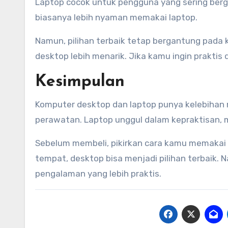
Laptop cocok untuk pengguna yang sering berge
biasanya lebih nyaman memakai laptop.
Namun, pilihan terbaik tetap bergantung pada 
desktop lebih menarik. Jika kamu ingin praktis
Kesimpulan
Komputer desktop dan laptop punya kelebihan 
perawatan. Laptop unggul dalam kepraktisan, mob
Sebelum membeli, pikirkan cara kamu memakai ko
tempat, desktop bisa menjadi pilihan terbaik. 
pengalaman yang lebih praktis.