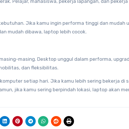
rak. Pelajar, mahasiswa, pekerja lapangan, dan pekerja
kebutuhan. Jika kamu ingin performa tinggi dan mudah 
 dan mudah dibawa, laptop lebih cocok.
masing-masing. Desktop unggul dalam performa, upgrad
ilitas, dan fleksibilitas.
mputer setiap hari. Jika kamu lebih sering bekerja di 
Namun, jika kamu sering berpindah lokasi, laptop akan m