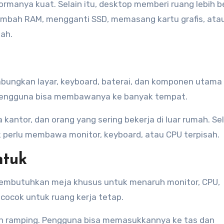
manya kuat. Selain itu, desktop memberi ruang lebih b
mbah RAM, mengganti SSD, memasang kartu grafis, ata
ah.
bungkan layar, keyboard, baterai, dan komponen utama
 pengguna bisa membawanya ke banyak tempat.
kantor, dan orang yang sering bekerja di luar rumah. Sela
ak perlu membawa monitor, keyboard, atau CPU terpisah.
ntuk
membutuhkan meja khusus untuk menaruh monitor, CPU,
 cocok untuk ruang kerja tetap.
bih ramping. Pengguna bisa memasukkannya ke tas dan