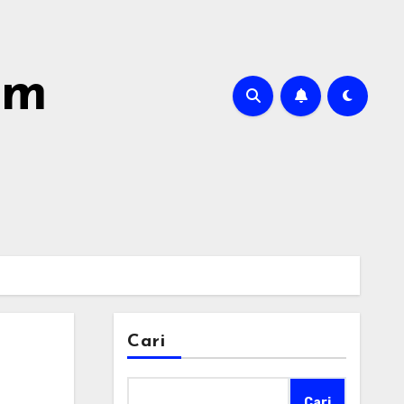
om
Cari
Cari