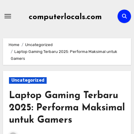
Skip
to
computerlocals.com
content
Home
Uncategorized
Laptop Gaming Terbaru 2025: Performa Maksimal untuk
Gamers
Uncategorized
Laptop Gaming Terbaru
2025: Performa Maksimal
untuk Gamers