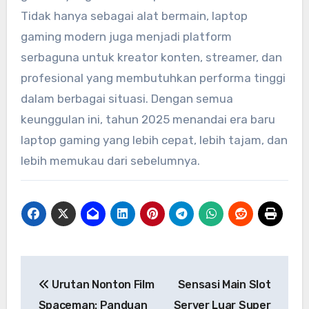
Tidak hanya sebagai alat bermain, laptop
gaming modern juga menjadi platform
serbaguna untuk kreator konten, streamer, dan
profesional yang membutuhkan performa tinggi
dalam berbagai situasi. Dengan semua
keunggulan ini, tahun 2025 menandai era baru
laptop gaming yang lebih cepat, lebih tajam, dan
lebih memukau dari sebelumnya.
Navigasi
Urutan Nonton Film
Sensasi Main Slot
pos
Spaceman: Panduan
Server Luar Super