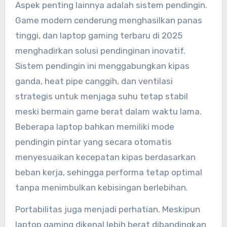
Aspek penting lainnya adalah sistem pendingin.
Game modern cenderung menghasilkan panas
tinggi, dan laptop gaming terbaru di 2025
menghadirkan solusi pendinginan inovatif.
Sistem pendingin ini menggabungkan kipas
ganda, heat pipe canggih, dan ventilasi
strategis untuk menjaga suhu tetap stabil
meski bermain game berat dalam waktu lama.
Beberapa laptop bahkan memiliki mode
pendingin pintar yang secara otomatis
menyesuaikan kecepatan kipas berdasarkan
beban kerja, sehingga performa tetap optimal
tanpa menimbulkan kebisingan berlebihan.
Portabilitas juga menjadi perhatian. Meskipun
laptop gaming dikenal lebih berat dibandingkan