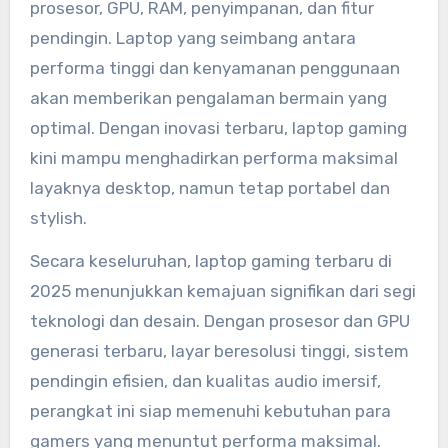
prosesor, GPU, RAM, penyimpanan, dan fitur
pendingin. Laptop yang seimbang antara
performa tinggi dan kenyamanan penggunaan
akan memberikan pengalaman bermain yang
optimal. Dengan inovasi terbaru, laptop gaming
kini mampu menghadirkan performa maksimal
layaknya desktop, namun tetap portabel dan
stylish.
Secara keseluruhan, laptop gaming terbaru di
2025 menunjukkan kemajuan signifikan dari segi
teknologi dan desain. Dengan prosesor dan GPU
generasi terbaru, layar beresolusi tinggi, sistem
pendingin efisien, dan kualitas audio imersif,
perangkat ini siap memenuhi kebutuhan para
gamers yang menuntut performa maksimal.