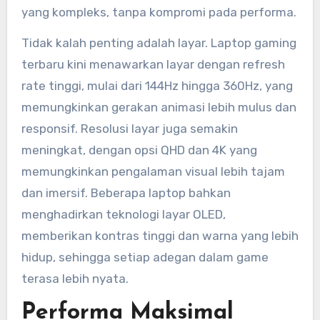
yang kompleks, tanpa kompromi pada performa.
Tidak kalah penting adalah layar. Laptop gaming
terbaru kini menawarkan layar dengan refresh
rate tinggi, mulai dari 144Hz hingga 360Hz, yang
memungkinkan gerakan animasi lebih mulus dan
responsif. Resolusi layar juga semakin
meningkat, dengan opsi QHD dan 4K yang
memungkinkan pengalaman visual lebih tajam
dan imersif. Beberapa laptop bahkan
menghadirkan teknologi layar OLED,
memberikan kontras tinggi dan warna yang lebih
hidup, sehingga setiap adegan dalam game
terasa lebih nyata.
Performa Maksimal