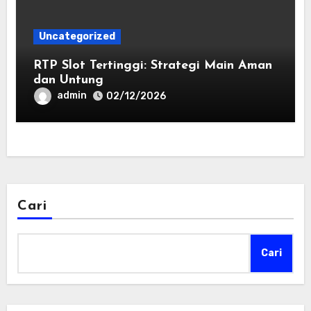
Uncategorized
RTP Slot Tertinggi: Strategi Main Aman
dan Untung
admin
02/12/2026
Cari
Cari