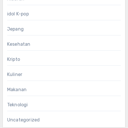
idol K-pop
Jepang
Kesehatan
Kripto
Kuliner
Makanan
Teknologi
Uncategorized