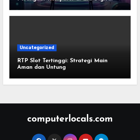
Uncategorized
RTP Slot Tertinggi: Strategi Main
Aman dan Untung
computerlocals.com