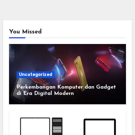
You Missed
Uncategorized
Perkembangan Komputer dan Gadget
di Era Digital Modern