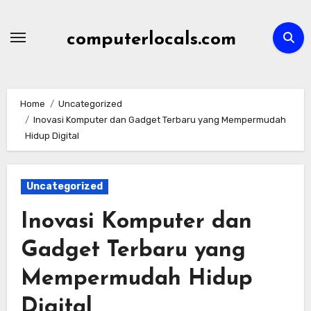
Skip
to
computerlocals.com
content
Home
Uncategorized
Inovasi Komputer dan Gadget Terbaru yang Mempermudah
Hidup Digital
Uncategorized
Inovasi Komputer dan
Gadget Terbaru yang
Mempermudah Hidup
Digital