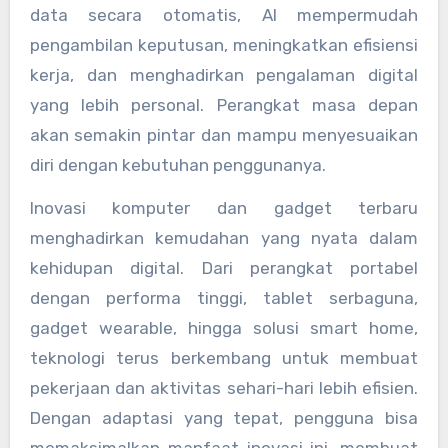
data secara otomatis, AI mempermudah
pengambilan keputusan, meningkatkan efisiensi
kerja, dan menghadirkan pengalaman digital
yang lebih personal. Perangkat masa depan
akan semakin pintar dan mampu menyesuaikan
diri dengan kebutuhan penggunanya.
Inovasi komputer dan gadget terbaru
menghadirkan kemudahan yang nyata dalam
kehidupan digital. Dari perangkat portabel
dengan performa tinggi, tablet serbaguna,
gadget wearable, hingga solusi smart home,
teknologi terus berkembang untuk membuat
pekerjaan dan aktivitas sehari-hari lebih efisien.
Dengan adaptasi yang tepat, pengguna bisa
memaksimalkan manfaat inovasi ini, membuat