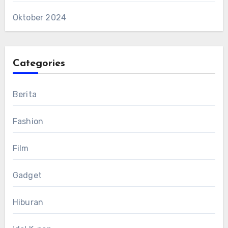
Oktober 2024
Categories
Berita
Fashion
Film
Gadget
Hiburan