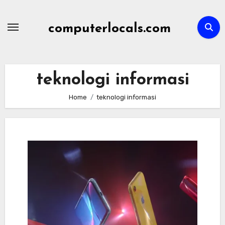
Skip
to
computerlocals.com
content
teknologi informasi
Home
teknologi informasi