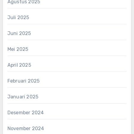
Agustus 2025
Juli 2025
Juni 2025
Mei 2025
April 2025
Februari 2025
Januari 2025
Desember 2024
November 2024