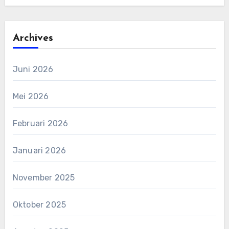
Archives
Juni 2026
Mei 2026
Februari 2026
Januari 2026
November 2025
Oktober 2025