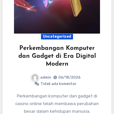
Uncategorized
Perkembangan Komputer
dan Gadget di Era Digital
Modern
admin
06/18/2026
Tidak ada komentar
Perkembangan komputer dan gadget di
casino online telah membawa perubahan
besar dalam kehidupan manusia.