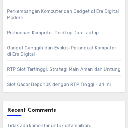
Perkembangan Komputer dan Gadget di Era Digital
Modern
Perbedaan Komputer Desktop Dan Laptop
Gadget Canggih dan Evolusi Perangkat Komputer
di Era Digital
RTP Slot Tertinggi: Strategi Main Aman dan Untung
Slot Gacor Depo 10K dengan RTP Tinggi Hari Ini
Recent Comments
Tidak ada komentar untuk ditampilkan.