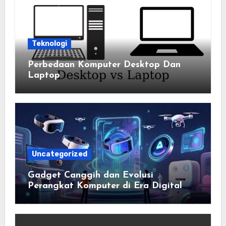
Teknologi
Perbedaan Komputer Desktop Dan
Laptop
Uncategorized
Gadget Canggih dan Evolusi
Perangkat Komputer di Era Digital