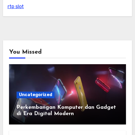
rtp slot
You Missed
Uncategorized
Perkembangan Komputer dan Gadget
di Era Digital Modern