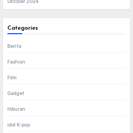
Oktober 2024
Categories
Berita
Fashion
Film
Gadget
Hiburan
idol K-pop