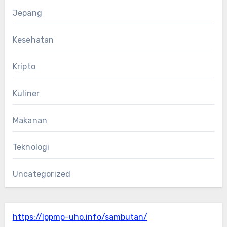
Jepang
Kesehatan
Kripto
Kuliner
Makanan
Teknologi
Uncategorized
https://lppmp-uho.info/sambutan/