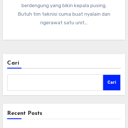
berdengung yang bikin kepala pusing.
Butuh tim teknisi cuma buat nyalain dan
ngerawat satu unit…
Cari
Cari
Recent Posts