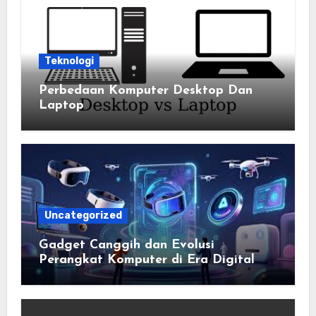
Teknologi
Perbedaan Komputer Desktop Dan
Laptop
Uncategorized
Gadget Canggih dan Evolusi
Perangkat Komputer di Era Digital