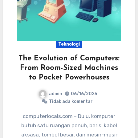
Teknologi
The Evolution of Computers:
From Room-Sized Machines
to Pocket Powerhouses
admin
06/16/2025
Tidak ada komentar
computerlocals.com – Dulu, komputer
butuh satu ruangan penuh, berisi kabel
raksasa, tombol besar, dan mesin-mesin