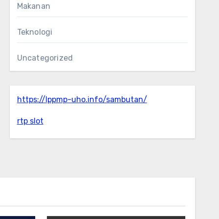
Makanan
Teknologi
Uncategorized
https://lppmp-uho.info/sambutan/
rtp slot