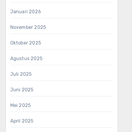
Januari 2026
November 2025
Oktober 2025
Agustus 2025
Juli 2025
Juni 2025
Mei 2025
April 2025