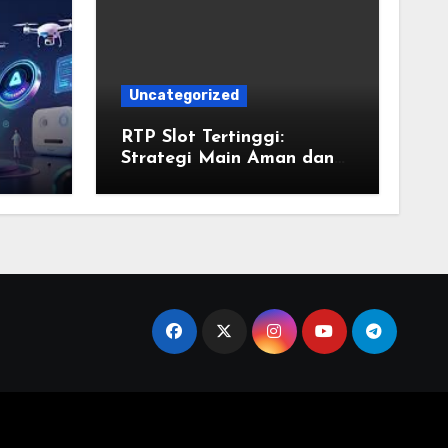
Uncategorized
RTP Slot Tertinggi:
Strategi Main Aman dan
tal
Untung