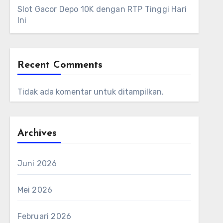
Slot Gacor Depo 10K dengan RTP Tinggi Hari
Ini
Recent Comments
Tidak ada komentar untuk ditampilkan.
Archives
Juni 2026
Mei 2026
Februari 2026