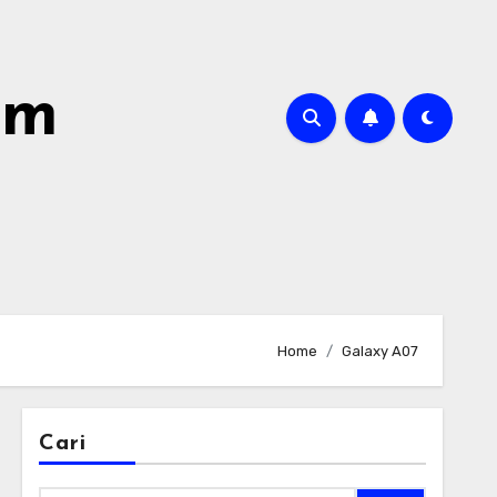
om
Home
Galaxy A07
Cari