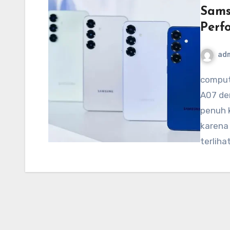
Sams
Perf
ad
computerlocals.com – Samsung menghadirkan Galaxy
A07 de
penuh k
karena 
terlih