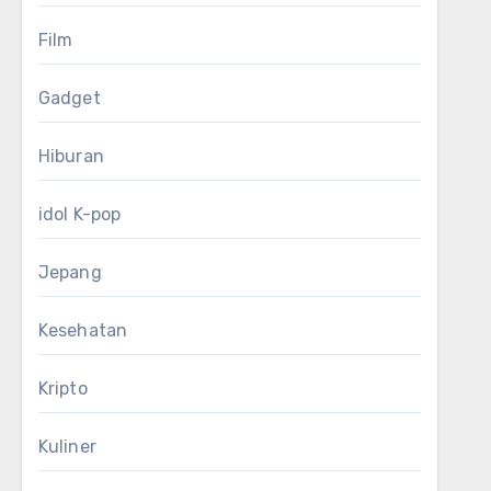
Film
Gadget
Hiburan
idol K-pop
Jepang
Kesehatan
Kripto
Kuliner