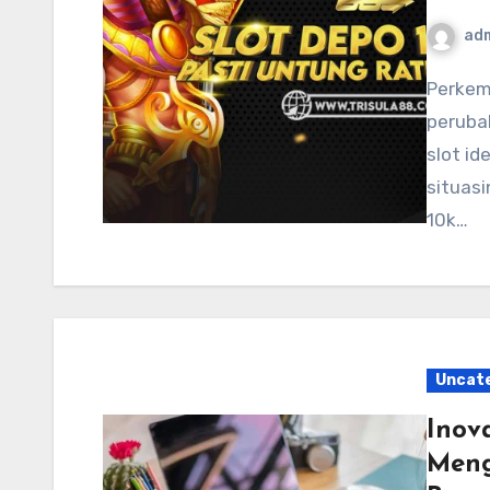
ad
Perkembangan dunia slot online terus mengalami
perubah
slot id
situasi
10k…
Uncat
Inov
Meng