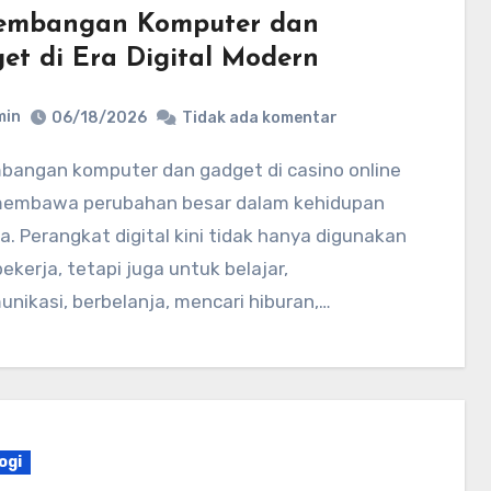
embangan Komputer dan
et di Era Digital Modern
min
06/18/2026
Tidak ada komentar
membawa perubahan besar dalam kehidupan
. Perangkat digital kini tidak hanya digunakan
ekerja, tetapi juga untuk belajar,
nikasi, berbelanja, mencari hiburan,…
ogi