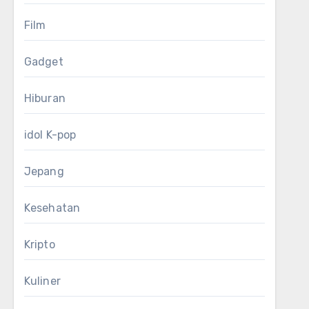
Film
Gadget
Hiburan
idol K-pop
Jepang
Kesehatan
Kripto
Kuliner