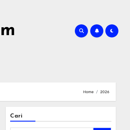
om
Home
2026
Cari