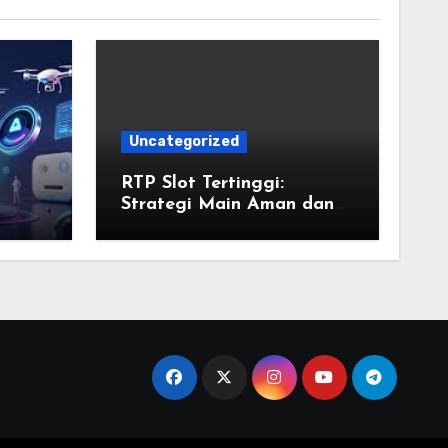
Uncategorized
RTP Slot Tertinggi:
Strategi Main Aman dan
tal
Untung