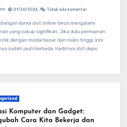
min
01/26/2026
Tidak ada komentar
an yang cukup signifikan. Jika dulu permainan
entik dengan modal besar dan risiko tinggi, kini
nya sudah jauh berbeda. Hadirnya slot depo
egorized
asi Komputer dan Gadget:
ubah Cara Kita Bekerja dan