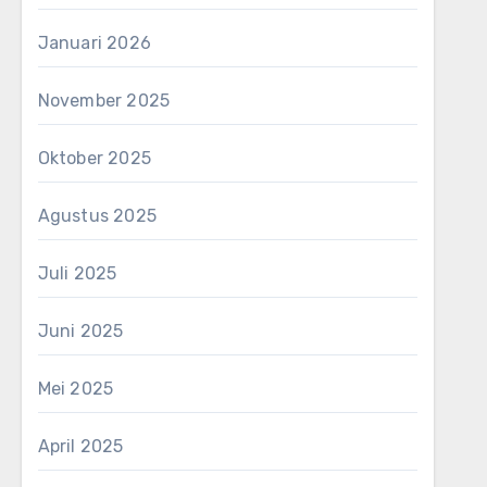
Januari 2026
November 2025
Oktober 2025
Agustus 2025
Juli 2025
Juni 2025
Mei 2025
April 2025