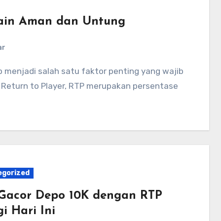
 Main Aman dan Untung
ar
i Return to Player, RTP merupakan persentase
egorized
 Gacor Depo 10K dengan RTP
i Hari Ini