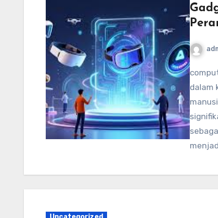
Gadg
Pera
ad
computerlocals.com – Perkembangan gadget canggih
dalam 
manusi
signifi
sebaga
menjad
Uncategorized