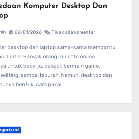
edaan Komputer Desktop Dan
op
min
06/01/2026
Tidak ada komentar
as digital. Banyak orang roulette online
a untuk bekerja, belajar, bermain game,
 editing, sampai hiburan. Namun, desktop dan
punya bentuk, cara pakai,…
egorized