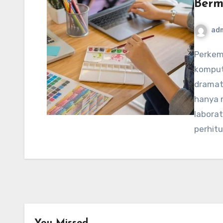
Berm
ad
Perkembangan paito warna sydney angkanet
komput
dramat
hanya 
labora
perhit