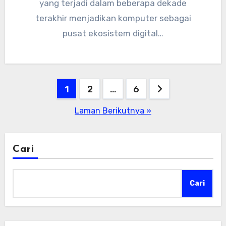
yang terjadi dalam beberapa dekade
terakhir menjadikan komputer sebagai
pusat ekosistem digital…
Paginasi
1
2
…
6
pos
Laman Berikutnya »
Cari
Cari