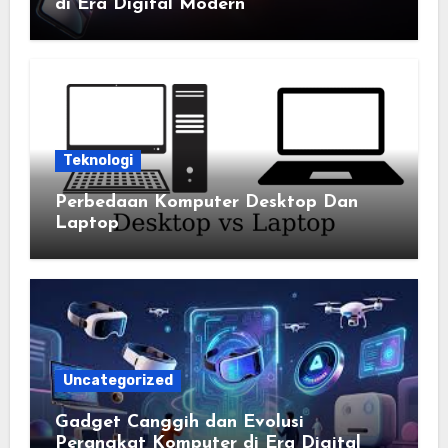
di Era Digital Modern
Teknologi
Perbedaan Komputer Desktop Dan
Laptop
Uncategorized
Gadget Canggih dan Evolusi
Perangkat Komputer di Era Digital