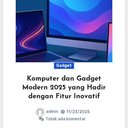
Gadget
Komputer dan Gadget
Modern 2025 yang Hadir
dengan Fitur Inovatif
admin
11/23/2025
Tidak ada komentar