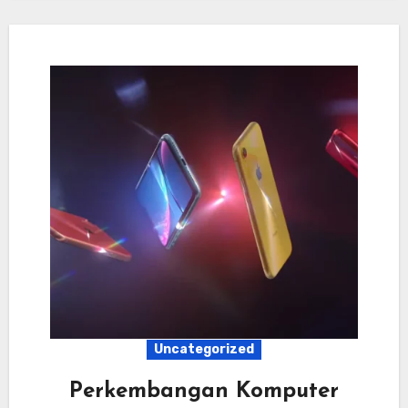
Uncategorized
Perkembangan Komputer