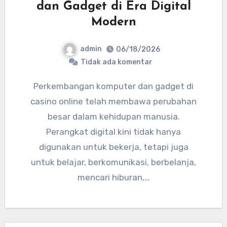
dan Gadget di Era Digital
Modern
admin
06/18/2026
Tidak ada komentar
Perkembangan komputer dan gadget di
casino online telah membawa perubahan
besar dalam kehidupan manusia.
Perangkat digital kini tidak hanya
digunakan untuk bekerja, tetapi juga
untuk belajar, berkomunikasi, berbelanja,
mencari hiburan,…