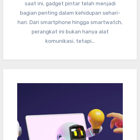
saat ini, gadget pintar telah menjadi
bagian penting dalam kehidupan sehari-
hari. Dari smartphone hingga smartwatch,
perangkat ini bukan hanya alat
komunikasi, tetapi…