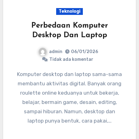
Teknologi
Perbedaan Komputer
Desktop Dan Laptop
admin
06/01/2026
Tidak ada komentar
Komputer desktop dan laptop sama-sama
membantu aktivitas digital. Banyak orang
roulette online keduanya untuk bekerja,
belajar, bermain game, desain, editing,
sampai hiburan. Namun, desktop dan
laptop punya bentuk, cara pakai,…