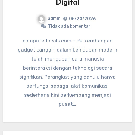
Digital
admin
05/24/2026
Tidak ada komentar
computerlocals.com – Perkembangan
gadget canggih dalam kehidupan modern
telah mengubah cara manusia
berinteraksi dengan teknologi secara
signifikan. Perangkat yang dahulu hanya
berfungsi sebagai alat komunikasi
sederhana kini berkembang menjadi
pusat…